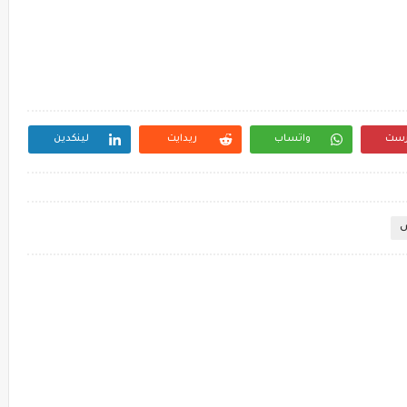
رست
واتساب
ريدايت
لينكدين
س