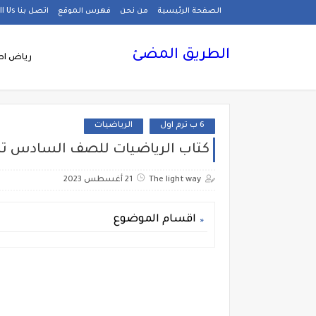
الصفحة الرئيسية
من نحن
فهرس الموقع
اتصل بنا Call Us
الطريق المضئ
رياض اط
6 ب ترم اول
الرياضيات
كتاب الرياضيات للصف السادس ترم أول 2024، منهح حساب ستة ابت
The light way
21 أغسطس 2023
اقسام الموضوع