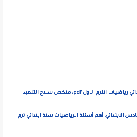
كتاب سلاح التلميذ للصف السادس الابتدائي رياضيات الترم الاول pdf، ملخص سلاح التلميذ
 الابتدائي، أهم أسئلة الرياضيات ستة ابتدائي ترم