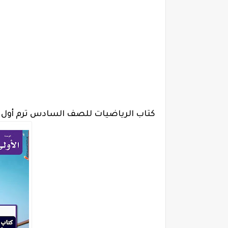
كتاب الرياضيات للصف السادس ترم أول 2024، منهح حساب ستة ابتدائي الجديد