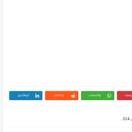
رست
واتساب
ريدايت
لينكدين
مذكرة المتخصص فى النحو للصف الرابع الترم الأول 2024 إعداد الأسناذ محمد بدوي