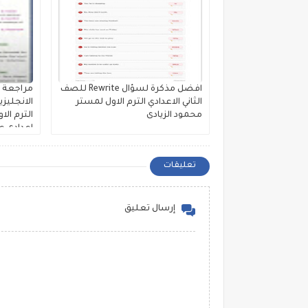
افضل مذكرة لسؤال Rewrite للصف
مراجعة ش
الثاني الاعدادي الترم الاول لمستر
الانجليزي
محمود الزيادى
الترم الا
اعدادى عل
مستر ح
تعليقات
إرسال تعليق