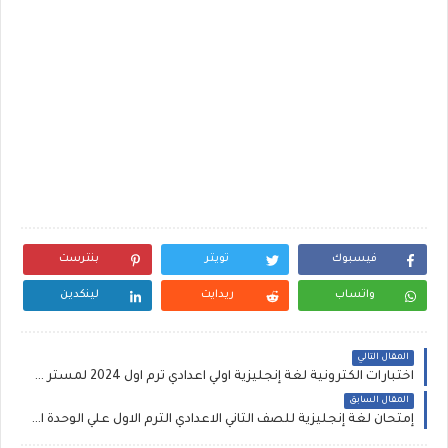
فيسبوك
تويتر
بنترست
واتساب
ريدايت
لينكدين
المقال التالي
اختبارات الكترونية لغة إنجليزية اولي اعدادي ترم اول 2024 لمستر مصطفى عبد المعطي
المقال السابق
إمتحان لغة إنجليزية للصف الثاني الاعدادي الترم الاول علي الوحدة الاولى والثانية PDF لمستر عمرو رجب