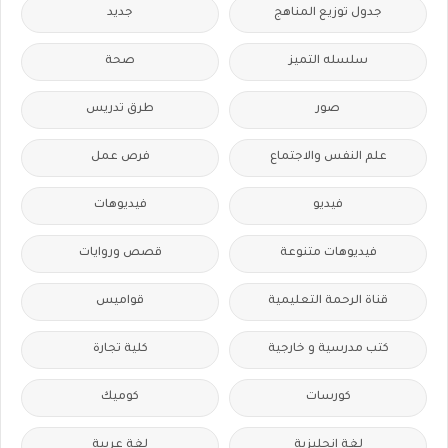
جدول توزيع المناهج
جديد
سلسله التميز
صحة
صور
طرق تدريس
علم النفس والاجتماع
فرص عمل
فيديو
فيديوهات
فيديوهات متنوعة
قصص وروايات
قناة الرحمة التعليمية
قواميس
كتب مدرسية و خارجية
كلية تجارة
كورسات
كوميك
لغة انجليزية
لغة عربية