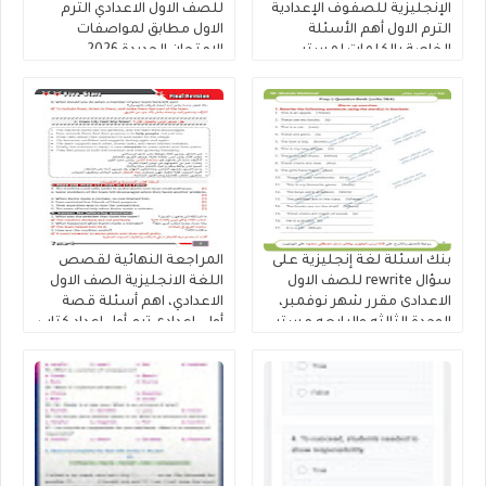
الإنجليزية للصفوف الإعدادية
للصف الاول الاعدادي الترم
الترم الاول أهم الأسئلة
الاول مطابق لمواصفات
الخاصة بالكلمات لمستر
الامتحان الجديدة 2026
محمود الزيادى
بنك اسئلة لغة إنجليزية على
المراجعة النهائية لقصص
سؤال rewrite للصف الاول
اللغة الانجليزية الصف الاول
الاعدادى مقرر شهر نوفمبر،
الاعدادي، اهم أسئلة قصة
الوحدة الثالثه والرابعه مستر
أولى إعدادى ترم أول إعداد كتاب
مصطفى محمود
فايف ستارز