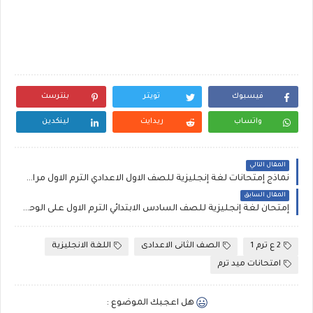
فيسبوك
تويتر
بنترست
واتساب
ريدايت
لينكدين
المقال التالي
نماذج إمتحانات لغة إنجليزية للصف الاول الاعدادي الترم الاول مراجعة عامة على الوحدة الاولى والثانية إعداد كتاب فايف ستارز
المقال السابق
إمتحان لغة إنجليزية للصف السادس الابتدائي الترم الاول على الوحدة الأولى والثانية مستر إبراهيم سلطان
2 ع ترم 1
الصف الثانى الاعدادى
اللغة الانجليزية
امتحانات ميد ترم
هل اعجبك الموضوع :