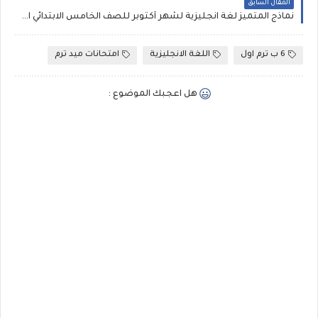
المقال السابق
نماذج المتميز لغة انجليزية لشهر أكتوبر للصف الخامس الابتدائي الترم الاول، بنك أسئلة إنجليزي خامسة ابتدائي PDF
6 ب ترم اول
اللغة الانجليزية
امتحانات ميد ترم
هل اعجبك الموضوع :