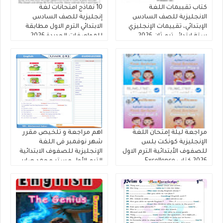
كتاب تقببمات اللغة
10 نماذج امتحانات لغة
الانجليزية للصف السادس
إنجليزية للصف السادس
الإبتدائي، تقييمات الإنجليزي
الابتدائي الترم الاول مطابقة
ستة ابتدائي ترم ثان 2026
للمواصفات الجديدة 2026
بدون اسم او علامه مائيه
مراجعة ليلة إمتحان اللغة
اهم مراجعة و تلخيص مقرر
الإنجليزية كونكت بلس
شهر نوفمبر فى اللغة
للصفوف الأبتدائية الترم الاول
الإنجليزية للصفوف الابتدائية
2026 كتاب Excellence
الترم الأول مستر محمد صابر