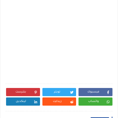
فيسبوك
تويتر
بنترست
واتساب
ريدايت
لينكدين