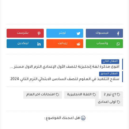
فيسبوك
تويتر
بنترست
واتساب
ريدايت
لينكدين
المقال التالي
أقوى مذكرة لغة إنجليزية للصف الأول الإعدادي الترم الاول مستر عبد الباري علي، سلسلة Superior إنجليزي أولى ترم ثان
المقال السابق
سلاح التلميذ في العلوم للصف السادس الابتدائي الترم التاني 2024
1ع ترم 2
اللغة الانجليزية
امتحانات اخر العام
اولى اعدادى
هل اعجبك الموضوع :