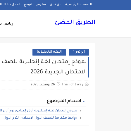
الصفحة الرئيسية
من نحن
فهرس الموقع
اتصل بنا Call Us
الطريق المضئ
رياض اط
1ع ترم 1
اللغه الانجليزية
نموذج إمتحان لغة إنجليزية للصف ا
الامتحان الجديدة 2026
The light way
26 نوفمبر 2025
اقسام الموضوع
نموذج إمتحان لغة إنجليزية أولى إعدادى ترم أول المنه
روابط مقترحة للصف الاول الاعدادى الترم الاول.