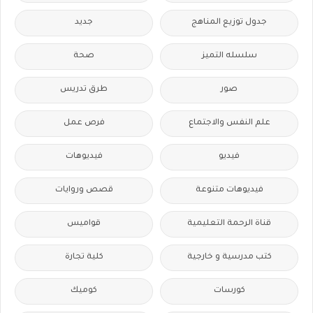
جدول توزيع المناهج
جديد
سلسله التميز
صحة
صور
طرق تدريس
علم النفس والاجتماع
فرص عمل
فيديو
فيديوهات
فيديوهات متنوعة
قصص وروايات
قناة الرحمة التعليمية
قواميس
كتب مدرسية و خارجية
كلية تجارة
كورسات
كوميك