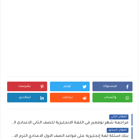
فيسبوك
تويتر
بنترست
واتساب
ريدايت
لينكدين
المقال التالي
مراجعة شهر نوفمبر فى اللغة الانجليزية للصف الثانى الاعدادى الترم الاول، بنك أسئلة إنجليزي تانية اعدادى على الوحدة الثالثة والرابعة مستر حمادة حشيش
المقال السابق
بنك اسئلة لغة إنجليزية على قواعد الصف الاول الاعدادي الترم الاول مقسمة حسب الوحدات إعداد مستر محمد جمال