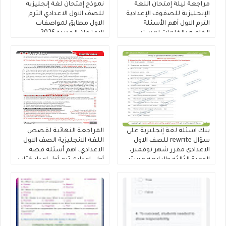
مراجعة ليلة إمتحان اللغة
نموذج إمتحان لغة إنجليزية
الإنجليزية للصفوف الإعدادية
للصف الاول الاعدادي الترم
الترم الاول أهم الأسئلة
الاول مطابق لمواصفات
الخاصة بالكلمات لمستر
الامتحان الجديدة 2026
محمود الزيادى
بنك اسئلة لغة إنجليزية على
المراجعة النهائية لقصص
سؤال rewrite للصف الاول
اللغة الانجليزية الصف الاول
الاعدادى مقرر شهر نوفمبر،
الاعدادي، اهم أسئلة قصة
الوحدة الثالثه والرابعه مستر
أولى إعدادى ترم أول إعداد كتاب
مصطفى محمود
فايف ستارز