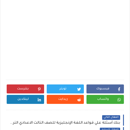
فيسبوك
تويتر
بنترست
واتساب
ريدايت
لينكدين
المقال التالي
بنك أسئلة علي قواعد اللغة الإنجليزية للصف الثالث الاعدادي الترم الاول مقسمة حسب الوحدات ملفPDF مجانى