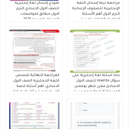
مراجعة ليلة إمتحان اللغة
نموذج إمتحان لغة إنجليزية
الإنجليزية للصفوف الإعدادية
للصف الاول الاعدادي الترم
الترم الاول أهم الأسئلة
الاول مطابق لمواصفات
الخاصة بالكلمات لمستر
الامتحان الجديدة 2026
محمود الزيادى
بنك اسئلة لغة إنجليزية على
المراجعة النهائية لقصص
سؤال rewrite للصف الاول
اللغة الانجليزية الصف الاول
الاعدادى مقرر شهر نوفمبر،
الاعدادي، اهم أسئلة قصة
الوحدة الثالثه والرابعه مستر
أولى إعدادى ترم أول إعداد كتاب
مصطفى محمود
فايف ستارز