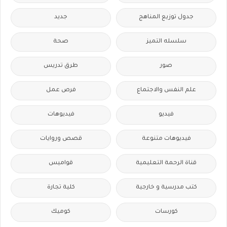
جدول توزيع المناهج
جديد
سلسله التميز
صحة
صور
طرق تدريس
علم النفس والاجتماع
فرص عمل
فيديو
فيديوهات
فيديوهات متنوعة
قصص وروايات
قناة الرحمة التعليمية
قواميس
كتب مدرسية و خارجية
كلية تجارة
كورسات
كوميك