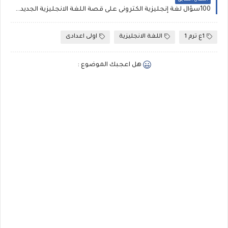
المقال السابق
100سؤال لغة إنجليزية الكترونى على قصة اللغة الانجليزية الجديدة للصف الاول الاعدادى الترم الاول مستر محمود الزيادى
1ع ترم 1
اللغة الانجليزية
اولى اعدادى
هل اعجبك الموضوع :