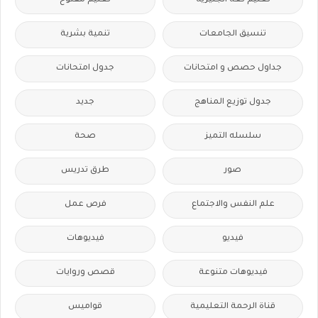
تعليم لغة انجليزية
تعليم مفتوح
تنسيق الجامعات
تنمية بشرية
جداول حصص و امتحانات
جدول امتحانات
جدول توزيع المناهج
جديد
سلسله التميز
صحة
صور
طرق تدريس
علم النفس والاجتماع
فرص عمل
فيديو
فيديوهات
فيديوهات متنوعة
قصص وروايات
قناة الرحمة التعليمية
قواميس