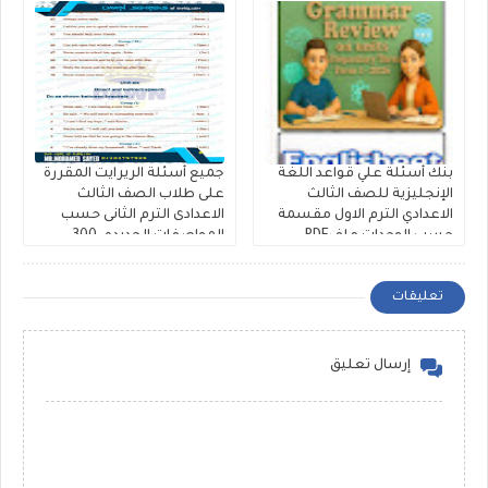
كتاب فايف ستارز
بنك أسئلة علي قواعد اللغة
جميع أسئلة الريرايت المقررة
الإنجليزية للصف الثالث
على طلاب الصف الثالث
الاعدادي الترم الاول مقسمة
الاعدادى الترم الثانى حسب
حسب الوحدات ملفPDF
المواصفات الجديده، 300
مجانى
سؤال Rewrite للشهادة
الاعدادية ملفات مجمعة
تعليقات
إرسال تعليق