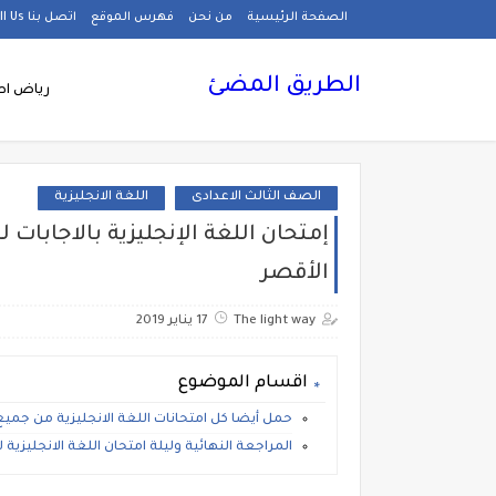
الصفحة الرئيسية
من نحن
فهرس الموقع
اتصل بنا Call Us
الطريق المضئ
رياض اط
الصف الثالث الاعدادى
اللغة الانجليزية
إمتحان اللغة الإنجليزية بالاجابات 
الأقصر
The light way
17 يناير 2019
اقسام الموضوع
حمل أيضا كل امتحانات اللغة الانجليزية من جم
المراجعة النهائية وليلة امتحان اللغة الانجليزية للص