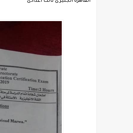
القاهرة انجليزى ثالث اعدادى