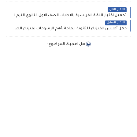
المقال التالي
تحميل اختبار اللغة الفرنسية بالاجابات الصف الاول الثانوي الترم الاول دور يناير
المقال السابق
حمل أطلس الفيزياء للثانوية العامة ،أهم الرسومات لفيزياء الصف الثالث الثانوى ، للاستاذ طارق يحيى
هل اعجبك الموضوع :