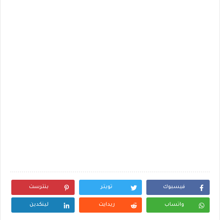
فيسبوك
تويتر
بنترست
واتساب
ريدايت
لينكدين