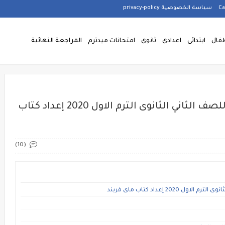
سياسة الخصوصية privacy-policy
فال
ابتدائى
اعدادى
ثانوى
امتحانات ميدترم
المراجعة النهائية
حمل نماذج امتحانات لغه انجليزيه للصف الثاني الثانوى الترم الاول 2020 إعداد كتاب
(10)
2 إعداد كتاب ماى فريند