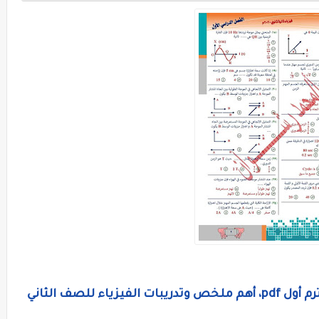
مراجعة ليلة إمتحان الفيزياء تانية ثانوي ترم أول pdf، أهم ملخص وتدريبات الفيزياء للصف الثاني