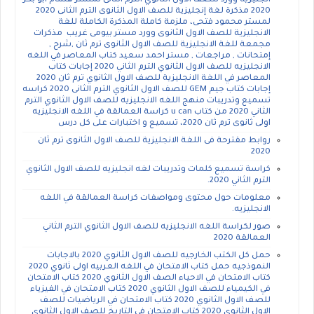
انجليزية وورد للصف الاول الثانوي الترم الثانى لمستر هشام أبو بكر
2020 مذكرة لغة إنجليزية للصف الاول الثانوى الترم الثانى 2020
لمستر محمود فتحى، ملزمة كاملة المذكرة الكاملة للغة
الانجليزية للصف الاول الثانوى وورد مستر بيومى غريب مذكرات
مجمعة للغة الانجليزية للصف الاول الثانوى ترم ثان ,شرح ,
إمتحانات , مراجعات , مستر احمد سعيد كتاب المعاصر في اللغه
الانجليزيه للصف الاول الثانوي الترم الثاني 2020 إجابات كتاب
المعاصر في اللغة الانجليزية للصف الاول الثانوي ترم ثان 2020
إجابات كتاب جيم GEM للصف الاول الثانوي الترم الثانى 2020 كراسه
تسميع وتدريبات منهج اللغه الانجليزيه للصف الاول الثانوي الترم
الثاني 2020 من كتاب u can كراسة العمالقة في اللغه الانجليزيه
اولى ثانوى ترم ثان 2020، تسميع و اختبارات على كل درس
روابط مقترحة فى اللغة الانجليزية للصف الاول الثانوى ترم ثان
2020
كراسة تسميع كلمات وتدريبات لغه انجليزيه للصف الاول الثانوي
الترم الثاني 2020.
معلومات حول محتوى ومواصفات كراسة العمالقة في اللغه
الانجليزيه.
صور لكراسة اللغه الانجليزيه للصف الاول الثانوي الترم الثاني
العمالقة 2020
حمل كل الكتب الخارجيه للصف الاول الثانوي 2020 بالاجابات
النموذجيه حمل كتاب الامتحان في اللغه العربيه اولى ثانوي 2020
كتاب الامتحان في الاحياء الصف الاول الثانوي 2020 كتاب الامتحان
في الكيمياء للصف الاول الثانوي 2020 كتاب الامتحان في الفيزياء
للصف الاول الثانوي 2020 كتاب الامتحان في الرياضيات للصف
الاول الثانوي 2020 كتاب الامتحان في التاريخ للصف الاول الثانوي