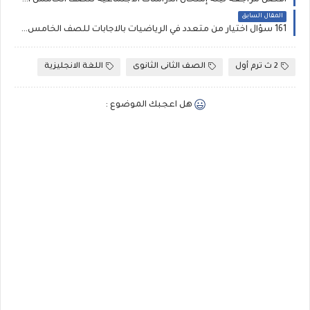
أفضل مراجعة ليلة إمتحان الدراسات الاجتماعية للصف الخامس الابتدائي الترم الاول لمستر محمود اسماعيل
المقال السابق
161 سؤال اختيار من متعدد في الرياضيات بالاجابات للصف الخامس الابتدائي الترم الاول، للأستاذة سلوى حامد
2 ث ترم أول
الصف الثانى الثانوى
اللغة الانجليزية
هل اعجبك الموضوع :