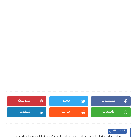
فيسبوك
تويتر
بنترست
واتساب
ريدايت
لينكدين
المقال التالي