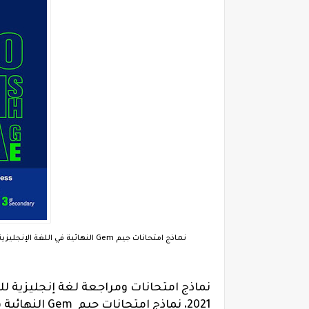
نماذج امتحانات جيم Gem النهائية في اللغة الإنجليزية للصف الثالث الثانوي أهم امتحانات لغه انجليزيه بالاجابات ثانوية عامة 2021
نماذج امتحانات ومراجعة لغة إنجليزية للص
2021، نماذج ام