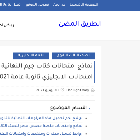
الصفحة الرئيسية
من نحن
فهرس الموقع
اتصل بنا Call Us
الطريق المضئ
رياض اط
الصف الثالث الثانوى
اللغه الانجليزية
امتحانات الانجليزي ثانوية عامة 2021 بالاجابات
The light way
30 يونيو 2021
اقسام الموضوع
نرشح لكم تحميل هذه المراجعات النهائية للثانوية
نماذج وامتحانات منصة حصص مصر للصف الثالث الثان
روابط تحميل مذكرات وملخصات وامتحانات اللغة الإنج