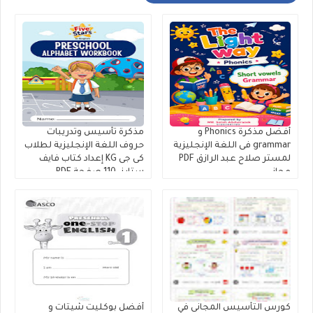
أفضل مذكرة Phonics و
مذكرة تأسيس وتدريبات
grammar فى اللغة الإنجليزية
حروف اللغة الإنجليزية لطلاب
لمستر صلاح عبد الرازق PDF
كى جى KG إعداد كتاب فايف
مجانى
ستارز. 110 صفحة PDF،
تأسيس و تدريبات حروف
اللغة الإنجليزية
كورس التأسيس المجانى في
أفضل بوكليت شيتات و