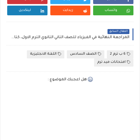
واتساب
ريدايت
لينكدين
المقال السابق
المراجعة النهائية في الفيزياء للصف الثاني الثانوي الترم الاول، كتاب الشامل للاستاذ محمد الباسل
6 ب ترم 2
الصف السادس
اللغة الانجليزية
امتحانات ميد ترم
هل اعجبك الموضوع :