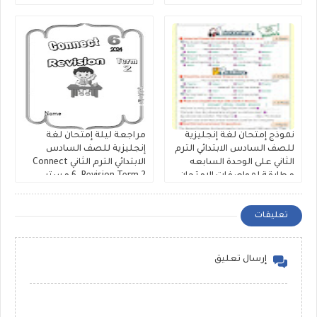
Unit 7 كتاب شرح فايف ستارز
عرفات الحلاب
نموذج إمتحان لغة إنجليزية
مراجعة ليلة إمتحان لغة
للصف السادس الابتدائي الترم
إنجليزية للصف السادس
الثاني على الوحدة السابعه
الابتدائي الترم الثاني Connect
مطابقة لمواصفات الامتحان
6. Revision Term 2 مستر
اعداد سلسلة نور
عماد عمدة
تعليقات
إرسال تعليق