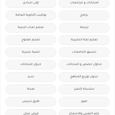
امتحانات و مراجعات
اولى اعدادى
برامج
بوكليت الثانوية العامة
ترجمة
تعليم لغات اجنبية
تعليم لغة انجليزية
تعليم مفتوح
تنسيق الجامعات
تنمية بشرية
جداول حصص و امتحانات
جدول امتحانات
جدول توزيع المناهج
جديد
سلسله التميز
صحة
صور
طرق تدريس
علم النفس والاجتماع
فرص عمل