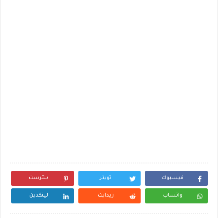
فيسبوك
تويتر
بنترست
واتساب
ريدايت
لينكدين