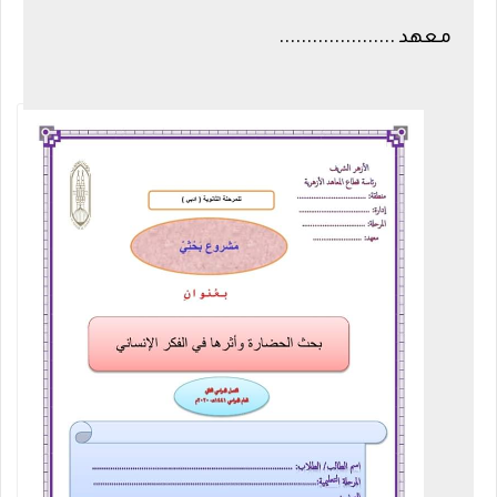
معهد .....................