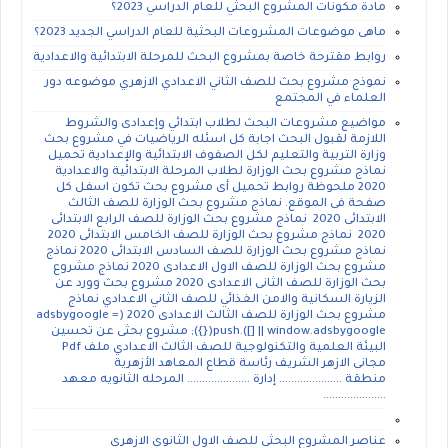
مادة مكونات المشروع البحثي للعام الدراسي 2023؟
ماهى موضوعات المشروعات البحثية للعام الدراسي الجديد 2023؟
روابط مقترحة خاصة بمشروع البحث للمرحلة الابتدائية والاعدادية
نموذج مشروع بحث للصف الثاني الاعدادي الازهري موضوعه دور
العلماء في المجتمع
مواضيع مشروعات البحث لطلاب ابتدائي وإعدادى والشروط
اللازمة لقبول البحث اجابة كل اسئله الرياضيات في مشروع بحث
وزارة التربية والتعليم لكل الصفوف الابتدائية والإعدادية تحميل
نماذج مشروع بحث الوزارة لطلاب المرحلة الابتدائية والاعدادية
2020 ملحوظة روابط تحميل أى مشروع بحث تكون اسفل كل
صفحة فى الموقع. نماذج مشروع بحث الوزارة للصف الثالث
الابتدائى 2020 نماذج مشروع بحث الوزارة للصف الرابع الابتدائى
2020 نماذج مشروع بحث الوزارة للصف الخامس الابتدائى 2020
نماذج مشروع بحث الوزارة للصف السادس الابتدائى 2020 نماذج
مشروع بحث الوزارة للصف الاول الاعدادى 2020 نماذج مشروع
بحث الوزارة للصف الثانى الاعدادى 2020 مشروع بحث وورد عن
الزيارة السكانية والامن الغذائي للصف الثاني الاعدادي نماذج
مشروع بحث الوزارة للصف الثالث الاعدادى 2020 (adsbygoogle =
window.adsbygoogle || []).push({}); مشروع بحثى عن تحسين
البيئة العلمية والتكنولوجية للصف الثالث الاعدادي ملف Pdf
مجانى الازهر الشريف رئاسة قطاع المعاهد الأزهرية
منطقة ..................... إدارة ..................... المرحله الثانويه معهد
.....................
عناصر المشروع البحثى للصف الاول الثانوى الازهرى