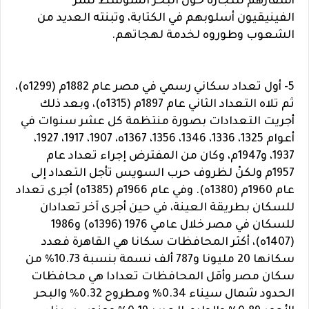
أسفارهم للتجارة حول البحر المتوسط نشر
الفينيقيون أسلوبهم في الكتابة، وتبنته العديد من
الشعوب وطوروه لخدمة لهجاتهم.
5- أول تعداد سكاني رسمي في مصر عام 1882م (1299ه)،
ثم تلاه التعداد الثاني عام 1897م (1315ه)، وبعد ذلك
أجريت التعدادات بصورة منتظمة كل عشر سنوات في
أعوام 1325، 1336، 1346، 1356، 1367ه، 1907، 1917، 1927،
1937، و1947م، وكان من المفترض إجراء تعداد عام
1957م ولكنْ لظروف حرب السويس تأجل التعداد إلى
عام 1960م (1380ه). وفي عام 1966م (1385ه) أجرى تعداد
للسكان بطريقة العينة، في حين أجرى آخر تعدادان
للسكان في مصر خلال عامي 1976 (1396ه) و1986
(1407ه)، أكثر المحافظات سكانا هي القاهرة فعدد
سكانها 20 مليونا و787 ألف نسمة بنسبة 10.73% من
سكان مصر وأقل المحافظات تعدادا هي محافظات
الحدود شمال سيناء 0.34% ومطروح 0.32% والبحر