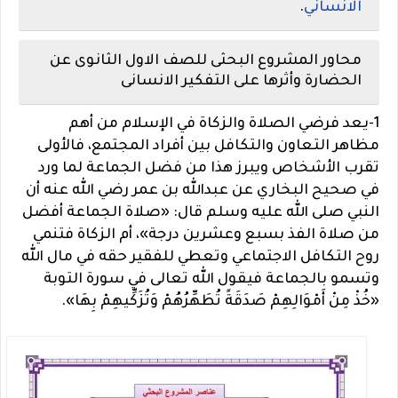
الانساني
.
محاور المشروع البحثى للصف الاول الثانوى عن
الحضارة وأثرها على التفكير الانسانى
1-يعد فرضي الصلاة والزكاة في الإسلام من أهم
مظاهر التعاون والتكافل بين أفراد المجتمع، فالأولى
تقرب الأشخاص ويبرز هذا من فضل الجماعة لما ورد
في صحيح البخاري عن عبدالله بن عمر رضي الله عنه أن
النبي صلى الله عليه وسلم قال: «صلاة الجماعة أفضل
من صلاة الفذ بسبع وعشرين درجة»، أم الزكاة فتنمي
روح التكافل الاجتماعي وتعطي للفقير حقه في مال الله
وتسمو بالجماعة فيقول الله تعالى في سورة التوبة
«خُذْ مِنْ أَمْوَالِهِمْ صَدَقَةً تُطَهِّرُهُمْ وَتُزَكِّيهِمْ بِهَا».