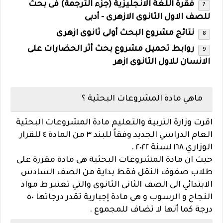
فقرة اللغة الانجليزية (جزء الترجمة) فى بحث
للصف الاول الثانوى الازهرى - أدبى
نتائج مشروع البحث أولى ثانوى ازهرى
روابط تحميل مشروع بحث أثر الحضارات على
الانسان للاول الثانوى ازهر
ماهي مادة المشروعات البحثية ؟
اقرت وزارة التربية والتعليم مادة المشروعات البحثية
العام الدراسي الجديد وفقاً للبند ٣ من المادة ٤ للقرار
الوزاري ١٦٨ لسنة ٢٠٢٢ .
حيث ان مادة المشروعات البحثية هى مادة مقررة على
طلاب صفوف النقل فقط بداية من الصف السادس
الابتدائي الى الصف الثانى الثانوى والتي تعتبر ط مواد
النجاح و الرسوب و هى مادة إجبارية تقدر درجاتها ٥٠
درجة كما أنها لا تضاف للمجموع .