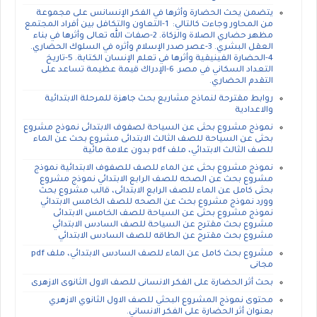
يتضمن يحث الحضارة وأثرها في الفكر الإنسانس على مجموعة
من المحاور وجاءت كالتالي: 1-التعاون والتكافل بين أفراد المجتمع
مظهر حضاري الصلاة والزكاة. 2-صفات الله تعالى وأثرها في بناء
العقل البشري. 3-عصر صدر الإسلام وأثره في السلوك الحضاري.
4-الحضارة الفينيقية وأثرها في تعلم الإنسان الكتابة. 5-تاريخ
التعداد السكاني في مصر. 6-الإدراك قيمة عظيمة تساعد على
التقدم الحضاري.
روابط مقترحة لنماذج مشاريع بحث جاهزة للمرحلة الابتدائية
والاعدادية
نموذج مشروع بحثى عن السياحة لصفوف الابتدائى نموذج مشروع
بحثى عن السياحة للصف الثالث الابتدائى مشروع بحث عن الماء
للصف الثالث الابتدائي، ملف pdf بدون علامة مائية
نموذج مشروع بحثى عن الماء للصف للصفوف الابتدائية نموذج
مشروع بحث عن الصحه للصف الرابع الابتدائي نموذج مشروع
بحثى كامل عن الماء للصف الرابع الابتدائى، قالب مشروع بحث
وورد نموذج مشروع بحث عن الصحه للصف الخامس الابتدائي
نموذج مشروع بحثى عن السياحة للصف الخامس الابتدائى
مشروع بحث مقترح عن السياحة للصف السادس الابتدائي
مشروع بحث مقترح عن الطاقه للصف السادس الابتدائي
مشروع بحث كامل عن الماء للصف السادس الابتدائي، ملف pdf
مجانى
بحث أثر الحضارة على الفكر الانسانى للصف الاول الثانوى الازهرى
محتوى نموذج المشروع البحثي للصف الاول الثانوي الازهري
بعنوان أثر الحضارة على الفكر الانساني.