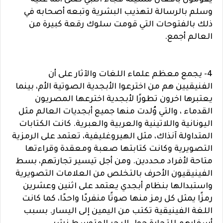
يقومون بأفعال مشينة فجاء النبي صلى الله عليه
وسلم بالرسالة لتهذيب البشرية وتبعه أصحابه في
ذلك بالفتوحات التي قومت سلوك رقعة كبيرة من
العالم أجمع.
4- يجمع معظم علماء اللغات والآثار على أن
الفنيقيين هم من اخترعوا الأبجدية الصوتية الأم، بينما
يعتبرها اخرون تطورًا لأبجدية اخترعها المصريون
القدماء ، والتي وُلدت منها جميع أبجديات العالم مثل
اليونانية واللاتينية والعربية والعبرية. كانت الكتابات
المتداولة آنذاك، مثل الهيروغليفية، تعتمد على الرمزية
التصويرية وكانت كتابتها صعبة ومعقدة وقراءتها
متاحة لأفراد محددين. ومن أجل تيسير تجارتهم، بسط
الفينيقيون الأحرف بالتخلص من العلامات التصويرية
واستبدالها بنظام أبجدي يعتمد على اثنين وعشرين
رمزًا يمثل كل رمز منها صوتًا منفردًا واحدًا، كما كانت
اللغة الفينيقية تكتب من اليمين إلى اليسار. بسبب